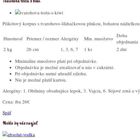
Tvarohová torta s kiwi
Piškótový korpus s tvarohovo-šľahačkovou plnkou, bohatou nádielkou 
Doba
Hmotnosť
Priemer / rozmer
Alergény
Min. množstvo
objednania
2 kg
26 cm
1, 3, 6, 7
1 ks
2 dni
Minimálne množstvo platí pri objednávke.
Objednávku je možné zrealizovať u nás v cukrárni.
Pri objednávke nutné uhradiť zálohu.
Nie je možné platiť kartou.
Alergény: 1. Obilniny obsahujúce lepok, 3. Vajcia, 6. Sójové zrná a 
Cena:
iba 26€
Späť
Mohlo by vás zaujať