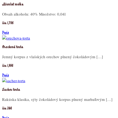
Absolut vodka
Obsah alkoholu: 40% Množstvo: 0,04l
iba 1,70€
Popis
Orechová torta
Jemný korpus z vlašských orechov plnený čokoládovým […]
iba 1,90€
Popis
Sacher torta
Rakúska klasika, sýty čokoládový korpus plnený marhuľovým […]
iba 26€
Popis