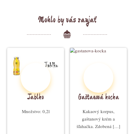
Mohlo by vás zaujať
Jablko
Gaštanová kocka
Množstvo: 0,2l
Kakaový korpus,
gaštanový krém a
šľahačka. Zdobená […]