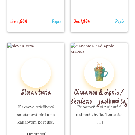
iba 1,60€
Popis
iba 1,90€
Popis
Slovan torta
Cinnamon & Apple /
škoricovo – jablkový čaj
Kakaovo oriešková
Pripomeňte si príjemné
smotanová plnka na
rodinné chvíle. Tento čaj
kakaovom korpuse.
[…]
Hmotnosť