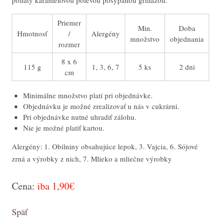
poliaty karamelovou polevou posypanou griliážou.
Priemer
Min.
Doba
Hmotnosť
/
Alergény
množstvo
objednania
rozmer
8 x 6
115 g
1, 3, 6, 7
5 ks
2 dni
cm
Minimálne množstvo platí pri objednávke.
Objednávku je možné zrealizovať u nás v cukrárni.
Pri objednávke nutné uhradiť zálohu.
Nie je možné platiť kartou.
Alergény: 1. Obilniny obsahujúce lepok, 3. Vajcia, 6. Sójové
zrná a výrobky z nich, 7. Mlieko a mliečne výrobky
Cena:
iba 1,90€
Späť