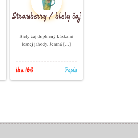
Strawberry / biely čaj
Biely čaj doplnený kúskami
lesnej jahody. Jemná […]
s
iba 16€
Popis