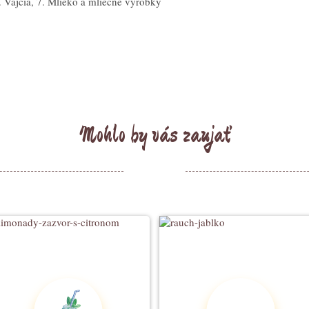
. Vajcia, 7. Mlieko a mliečne výrobky
Mohlo by vás zaujať