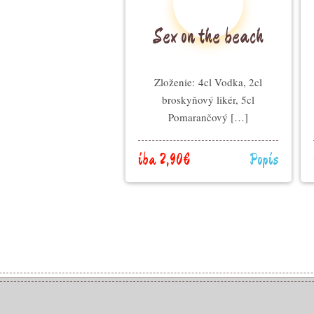
Sex on the beach
Zloženie: 4cl Vodka, 2cl
broskyňový likér, 5cl
Pomarančový […]
iba 2,90€
Popis