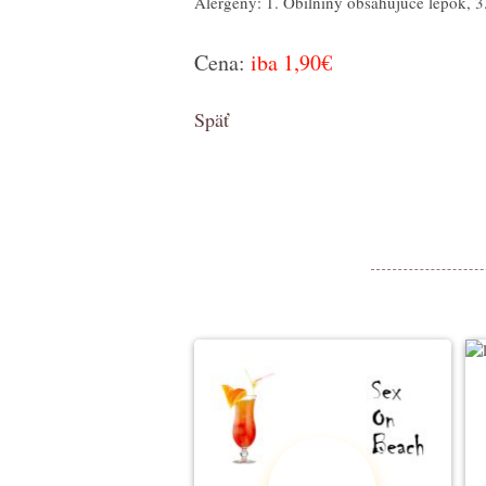
Alergény: 1. Obilniny obsahujúce lepok, 3
Cena:
iba 1,90€
Späť