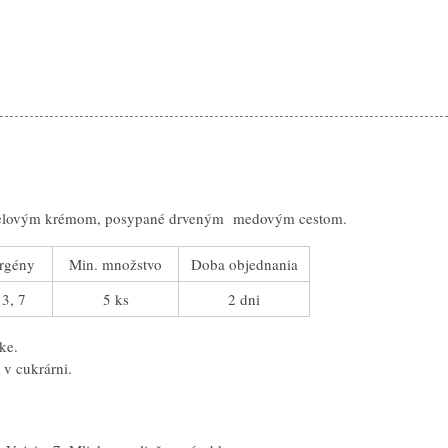
melovým krémom, posypané drveným medovým cestom.
rgény
Min. množstvo
Doba objednania
 3, 7
5 ks
2 dni
ke.
 v cukrárni.