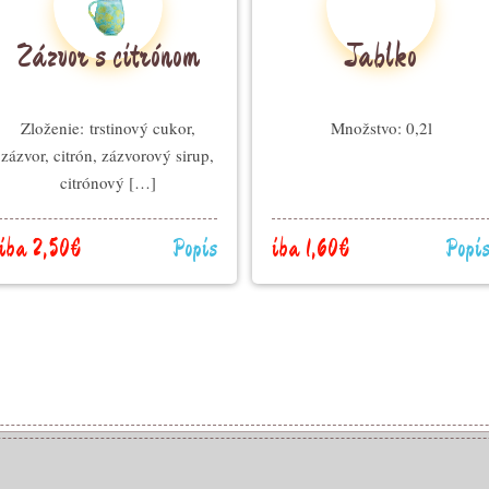
Zázvor s citrónom
Jablko
Zloženie: trstinový cukor,
Množstvo: 0,2l
zázvor, citrón, zázvorový sirup,
citrónový […]
iba 2,50€
Popis
iba 1,60€
Popi