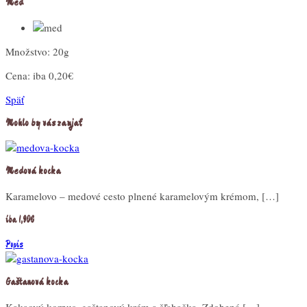
Med
Množstvo: 20g
Cena:
iba 0,20€
Späť
Mohlo by vás zaujať
Medová kocka
Karamelovo – medové cesto plnené karamelovým krémom, […]
iba 1,90€
Popis
Gaštanová kocka