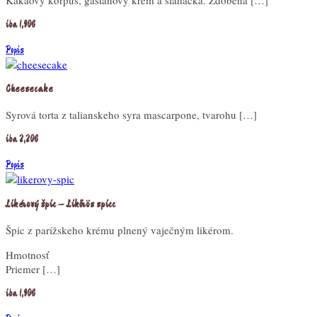
Kakaový korpus, gaštanový krém a šľahačka. Zdobená […]
iba 1,90€
Popis
Cheesecake
Syrová torta z talianskeho syra mascarpone, tvarohu […]
iba 2,20€
Popis
Likérový špic – Likőrös spicc
Špic z parížskeho krému plnený vaječným likérom.
Hmotnosť
Priemer […]
iba 1,90€