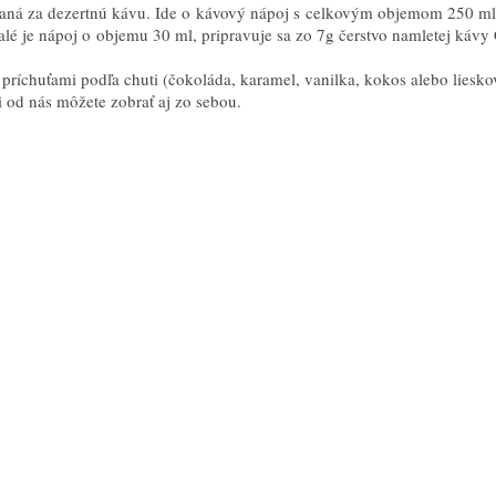
aná za dezertnú kávu. Ide o kávový nápoj s celkovým objemom 250 ml, 
alé je nápoj o objemu 30 ml, pripravuje sa zo 7g čerstvo namletej kávy
ríchuťami podľa chuti (čokoláda, karamel, vanilka, kokos alebo liesko
 od nás môžete zobrať aj zo sebou.