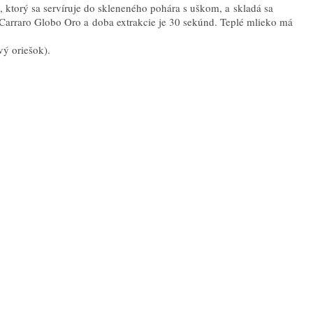
ktorý sa servíruje do skleneného pohára s uškom, a skladá sa
 Carraro Globo Oro a doba extrakcie je 30 sekúnd. Teplé mlieko má
vý oriešok).