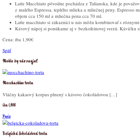
Latte Macchiato pôvodne pochádza z Talianska, kde je považov
z malého Espressa, teplého mlieka a mliečnej peny. Espresso m
objem cca 150 ml a mliečna pena cca 70 ml.
Latte macchiato si zákazníci u nás môžu kombinovať s rôznymi p
Kávový nápoj si ponúkame aj v bezkofeínovej verzii. Kávičku si
Cena:
iba 1,90€
Späť
Mohlo by vás zaujať
Mocchachino torta
Vláčny kakaový korpus plnený s kávovo čokoládovou […]
iba 1,90€
Popis
Belgická čokoládová torta