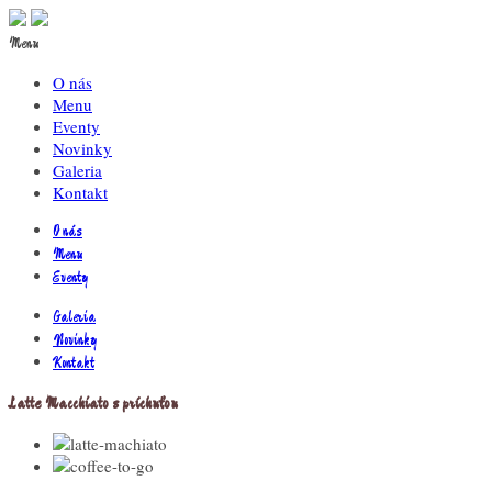
Menu
O nás
Menu
Eventy
Novinky
Galeria
Kontakt
O nás
Menu
Eventy
Galeria
Novinky
Kontakt
Latte Macchiato s príchuťou