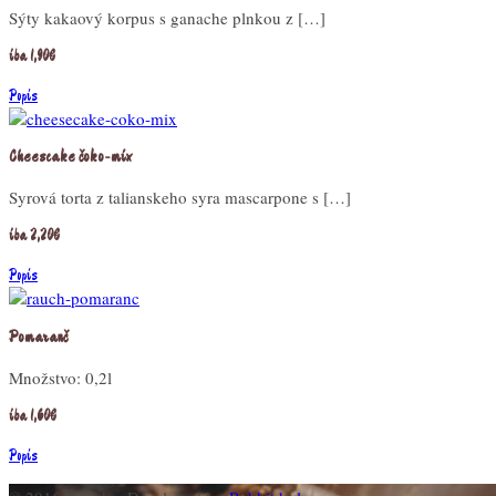
Sýty kakaový korpus s ganache plnkou z […]
iba 1,90€
Popis
Cheescake čoko-mix
Syrová torta z talianskeho syra mascarpone s […]
iba 2,20€
Popis
Pomaranč
Množstvo: 0,2l
iba 1,60€
Popis