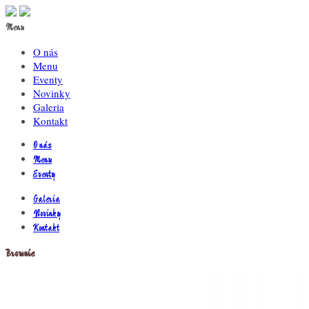
Menu
O nás
Menu
Eventy
Novinky
Galeria
Kontakt
O nás
Menu
Eventy
Galeria
Novinky
Kontakt
Brownie