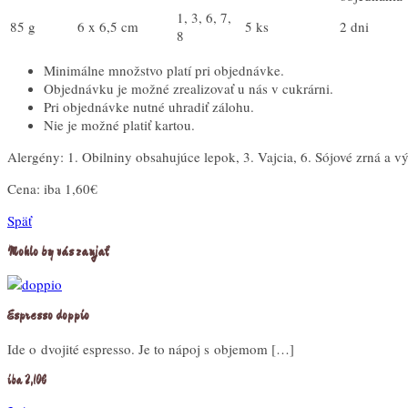
1, 3, 6, 7,
85 g
6 x 6,5 cm
5 ks
2 dni
8
Minimálne množstvo platí pri objednávke.
Objednávku je možné zrealizovať u nás v cukrárni.
Pri objednávke nutné uhradiť zálohu.
Nie je možné platiť kartou.
Alergény: 1. Obilniny obsahujúce lepok, 3. Vajcia, 6. Sójové zrná a v
Cena:
iba 1,60€
Späť
Mohlo by vás zaujať
Espresso doppio
Ide o dvojité espresso. Je to nápoj s objemom […]
iba 2,10€