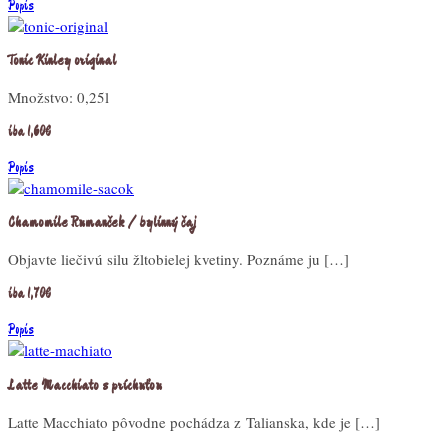
Popis
Tonic Kinley original
Množstvo: 0,25l
iba 1,60€
Popis
Chamomile Rumanček / bylinný čaj
Objavte liečivú silu žltobielej kvetiny. Poznáme ju […]
iba 1,70€
Popis
Latte Macchiato s príchuťou
Latte Macchiato pôvodne pochádza z Talianska, kde je […]